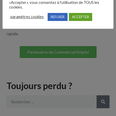
«Accepter», vous consentez à l'utilisation de TOUS les
Découvrez nos partenaires ! Moteurs de recherches,
cookies.
multidiffuseurs, sites payant… nombreux sont nos
paramètres cookies
REFUSER
ACCEPTER
partenaires. Si vous travaillez avec un ATS nous avons
souvent déjà un lien avec le vôtre pour une intégration
rapide.
Partenaires de Commercial Emploi
Toujours perdu ?