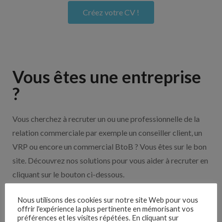
Créez votre CV !
Vous êtes une entreprise
?
Vous cherchez à recruter un ou une professionnelle de la
relation commerciale par exemple un conseiller client, un
VRP ou encore un commercial BtoB ? Vous êtes sur le bon
site. Découvrez nos solutions pour vous aider à recruter en
cliquant sur le bouton ci-dessous.
Nous utilisons des cookies sur notre site Web pour vous
Nos solutions entreprises
offrir l'expérience la plus pertinente en mémorisant vos
préférences et les visites répétées. En cliquant sur