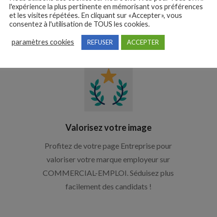
 recruter avec COMMERCIAL
l'expérience la plus pertinente en mémorisant vos préférences
site emploi des pros du commer
et les visites répétées. En cliquant sur «Accepter», vous
consentez à l'utilisation de TOUS les cookies.
paramètres cookies
REFUSER
ACCEPTER
Valorisez votre image
Profitez de votre page Entreprise pour
valoriser votre marque employeur sur
COMMERCIAL-EMPLOI. Séduisez plus
facilement des candidats !