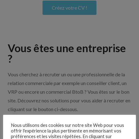
Créez votre CV !
Vous êtes une entreprise
?
Vous cherchez à recruter un ou une professionnelle de la
relation commerciale par exemple un conseiller client, un
VRP ou encore un commercial BtoB ? Vous êtes sur le bon
site. Découvrez nos solutions pour vous aider à recruter en
cliquant sur le bouton ci-dessous.
Nous utilisons des cookies sur notre site Web pour vous
Nos solutions entreprises
offrir l'expérience la plus pertinente en mémorisant vos
préférences et les visites répétées. En cliquant sur