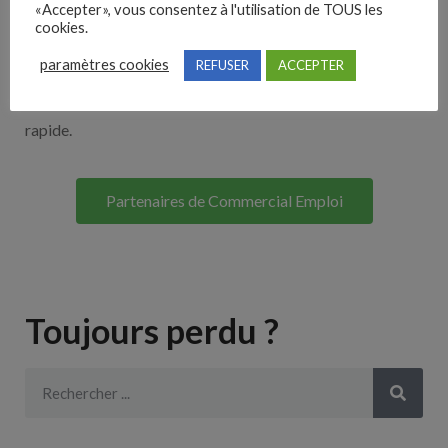
«Accepter», vous consentez à l'utilisation de TOUS les
Découvrez nos partenaires ! Moteurs de recherches,
cookies.
multidiffuseurs, sites payant… nombreux sont nos
paramètres cookies
REFUSER
ACCEPTER
partenaires. Si vous travaillez avec un ATS nous avons
souvent déjà un lien avec le vôtre pour une intégration
rapide.
Partenaires de Commercial Emploi
Toujours perdu ?