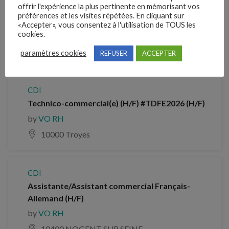
offrir l'expérience la plus pertinente en mémorisant vos
CDI
préférences et les visites répétées. En cliquant sur
Technico-commercial (H/F) #TDFE2026 (H/F)
«Accepter», vous consentez à l'utilisation de TOUS les
cookies.
by
VO RH
37000 Tours
paramètres cookies
REFUSER
ACCEPTER
CDI
Technico-commercial(e) (H/F) #TDFE2026 (H/F)
by
VO RH
10000 Troyes
CDI
Assistante/Assistant commercial Français-
Allemand (H/F)
by
VO RH
10400 NOGENT SUR SEINE