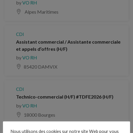
by
VO RH
Alpes Maritimes
CDI
Assistant commercial / Assistante commerciale
et appels d’offres (H/F)
by
VO RH
85420 DAMVIX
CDI
Technico-commercial (H/F) #TDFE2026 (H/F)
by
VO RH
18000 Bourges
Nous utilisons des cookies sur notre site Web pour vous