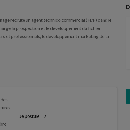
D
nage recrute un agent technico commercial (H/F) dans le
charge la prospection et le développement du fichier
liers et professionnels, le développement marketing de la
 des
tures
Je postule
bre