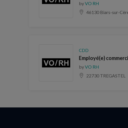
by
VO RH
46130 Biars-sur-Cèr
CDD
Employé(e) commercia
by
VO RH
22730 TREGASTEL