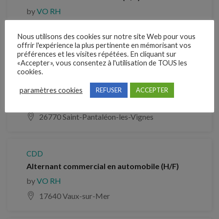
by
VO RH
83270 ST CYR SUR MER
Nous utilisons des cookies sur notre site Web pour vous
offrir l'expérience la plus pertinente en mémorisant vos
préférences et les visites répétées. En cliquant sur
«Accepter», vous consentez à l'utilisation de TOUS les
CDD
cookies.
Assistant commercial / Assistante commerciale
sédentaire (H/F)
paramètres cookies
REFUSER
ACCEPTER
by
VO RH
26770 Saint-Pantaléon-les-Vignes
CDD
Alternant commercial en automobile (H/F)
by
VO RH
17640 Vaux-sur-Mer