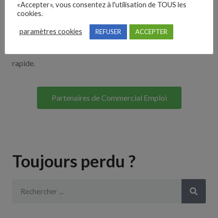
«Accepter», vous consentez à l'utilisation de TOUS les
Découvrez nos partenaires ! Moteurs de recherches,
cookies.
multidiffuseurs, sites payant… nombreux sont nos
paramètres cookies
REFUSER
ACCEPTER
partenaires. Si vous travaillez avec un ATS nous avons
souvent déjà un lien avec le vôtre pour une intégration
rapide.
Partenaires de Commercial Emploi
Toujours perdu ?