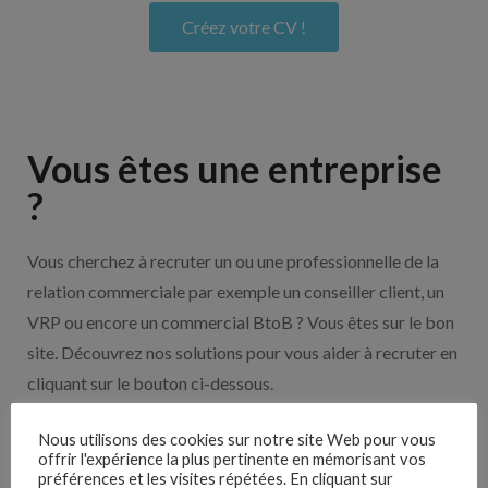
Créez votre CV !
Vous êtes une entreprise
?
Vous cherchez à recruter un ou une professionnelle de la
relation commerciale par exemple un conseiller client, un
VRP ou encore un commercial BtoB ? Vous êtes sur le bon
site. Découvrez nos solutions pour vous aider à recruter en
cliquant sur le bouton ci-dessous.
Nous utilisons des cookies sur notre site Web pour vous
Nos solutions entreprises
offrir l'expérience la plus pertinente en mémorisant vos
préférences et les visites répétées. En cliquant sur