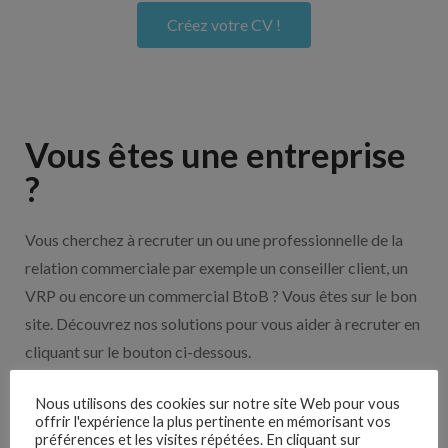
Créez votre CV !
Vous êtes une entreprise
?
Vous cherchez à recruter un ou une professionnelle de la
relation commerciale par exemple un conseiller client, un
VRP ou encore un commercial BtoB ? Vous êtes sur le bon
site. Découvrez nos solutions pour vous aider à recruter en
cliquant sur le bouton ci-dessous.
Nous utilisons des cookies sur notre site Web pour vous
Nos solutions entreprises
offrir l'expérience la plus pertinente en mémorisant vos
préférences et les visites répétées. En cliquant sur