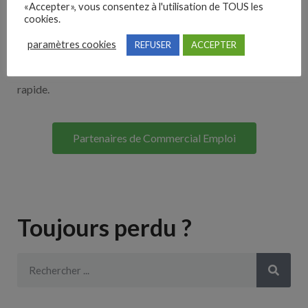
«Accepter», vous consentez à l'utilisation de TOUS les
Découvrez nos partenaires ! Moteurs de recherches,
cookies.
multidiffuseurs, sites payant… nombreux sont nos
paramètres cookies
REFUSER
ACCEPTER
partenaires. Si vous travaillez avec un ATS nous avons
souvent déjà un lien avec le vôtre pour une intégration
rapide.
Partenaires de Commercial Emploi
Toujours perdu ?