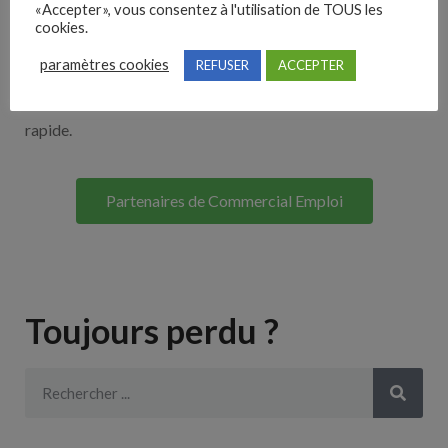
«Accepter», vous consentez à l'utilisation de TOUS les
Découvrez nos partenaires ! Moteurs de recherches,
cookies.
multidiffuseurs, sites payant… nombreux sont nos
paramètres cookies
REFUSER
ACCEPTER
partenaires. Si vous travaillez avec un ATS nous avons
souvent déjà un lien avec le vôtre pour une intégration
rapide.
Partenaires de Commercial Emploi
Toujours perdu ?