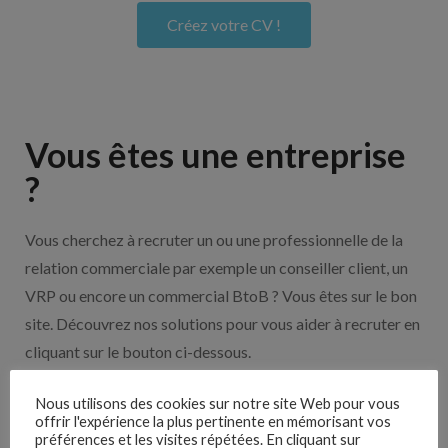
Créez votre CV !
Vous êtes une entreprise
?
Vous cherchez à recruter un ou une professionnelle de la
relation commerciale par exemple un conseiller client, un
VRP ou encore un commercial BtoB ? Vous êtes sur le bon
site. Découvrez nos solutions pour vous aider à recruter en
cliquant sur le bouton ci-dessous.
Nous utilisons des cookies sur notre site Web pour vous
Nos solutions entreprises
offrir l'expérience la plus pertinente en mémorisant vos
préférences et les visites répétées. En cliquant sur