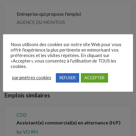
Entreprise qui propose l'emploi
AGENCE DU MONTOIS
Référence
Nous utilisons des cookies sur notre site Web pour vous
211NXLH
offrir l'expérience la plus pertinente en mémorisant vos
préférences et les visites répétées. En cliquant sur
«Accepter», vous consentez à l'utilisation de TOUS les
Clôture des candidatures : 21 septembre 2026
cookies.
paramètres cookies
REFUSER
ACCEPTER
Je postule
Emplois similaires
CDD
Assistant(e) commercial(e) en alternance (H/F)
by
VO RH