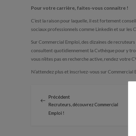
Pour votre carrière, faites-vous connaitre !
C’est la raison pour laquelle, il est fortement conseil
sociaux professionnels comme Linkedin et sur les C
Sur Commercial Emploi, des dizaines de recruteurs ;
consultent quotidiennement la Cvthèque pour y tro
vous n’êtes pas en recherche active, rendez votre CV 
N’attendez plus et inscrivez-vous sur Commercial 
Précédent
Recruteurs, découvrez Commercial
Emploi !