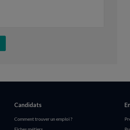
Candidats
En
Comment trouver un emploi ?
Pr
Fiches métiers
Pu