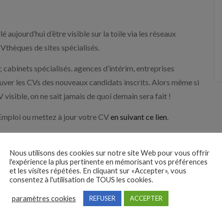
lé aujourd’hui d’être visible sur la toile via les réseaux
Vthèques de sites spécialisés.
 cabinets spécialisés, agences d’intérim, entreprises
uver les CVs des nouveaux candidats inscrits. Alors même si
visible, on ne sait jamais de quoi demain sera fait !
Emploi ou mettez à jour votre CV
en suivant ce lien
.
Nous utilisons des cookies sur notre site Web pour vous offrir
Suivant
l'expérience la plus pertinente en mémorisant vos préférences
Zoom…sur le métier de commercial
et les visites répétées. En cliquant sur «Accepter», vous
consentez à l'utilisation de TOUS les cookies.
export
paramètres cookies
REFUSER
ACCEPTER