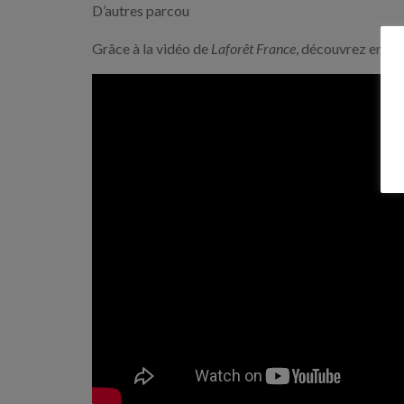
D’autres parcou
Grâce à la vidéo de
Laforêt France
, découvrez en plu