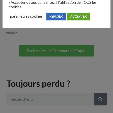
«Accepter», vous consentez à l'utilisation de TOUS les
Découvrez nos partenaires ! Moteurs de recherches,
cookies.
multidiffuseurs, sites payant… nombreux sont nos
paramètres cookies
REFUSER
ACCEPTER
partenaires. Si vous travaillez avec un ATS nous avons
souvent déjà un lien avec le vôtre pour une intégration
rapide.
Partenaires de Commercial Emploi
Toujours perdu ?