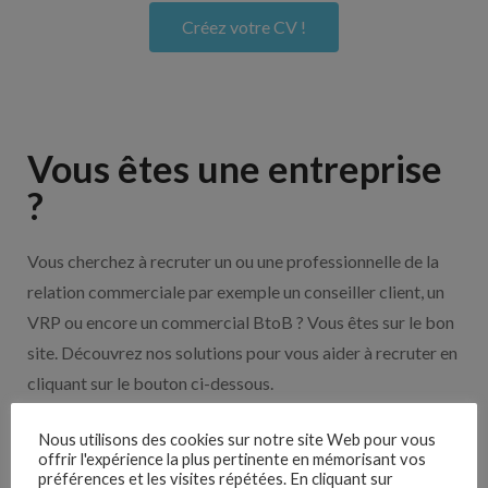
Créez votre CV !
Vous êtes une entreprise
?
Vous cherchez à recruter un ou une professionnelle de la
relation commerciale par exemple un conseiller client, un
VRP ou encore un commercial BtoB ? Vous êtes sur le bon
site. Découvrez nos solutions pour vous aider à recruter en
cliquant sur le bouton ci-dessous.
Nous utilisons des cookies sur notre site Web pour vous
Nos solutions entreprises
offrir l'expérience la plus pertinente en mémorisant vos
préférences et les visites répétées. En cliquant sur