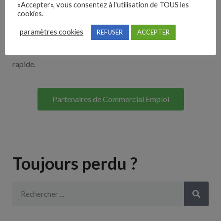
«Accepter», vous consentez à l'utilisation de TOUS les
Découvrez nos partenaires ! Moteurs de recherches,
cookies.
multidiffuseurs, sites payant… nombreux sont nos
paramètres cookies
REFUSER
ACCEPTER
partenaires. Si vous travaillez avec un ATS nous avons
souvent déjà un lien avec le vôtre pour une intégration
rapide.
Partenaires de Commercial Emploi
Toujours perdu ?