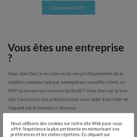
Créez votre CV !
Vous êtes une entreprise
?
Vous cherchez à recruter un ou une professionnelle de la
relation commerciale par exemple un conseiller client, un
VRP ou encore un commercial BtoB ? Vous êtes sur le bon
site. Découvrez nos solutions pour vous aider à recruter en
cliquant sur le bouton ci-dessous.
Nous utilisons des cookies sur notre site Web pour vous
Nos solutions entreprises
offrir l'expérience la plus pertinente en mémorisant vos
préférences et les visites répétées. En cliquant sur