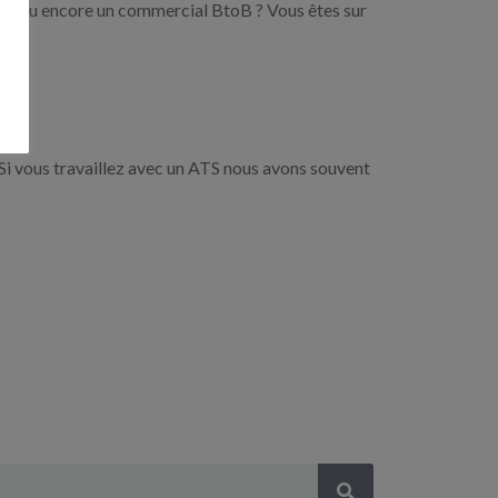
 VRP ou encore un commercial BtoB ? Vous êtes sur
Si vous travaillez avec un ATS nous avons souvent