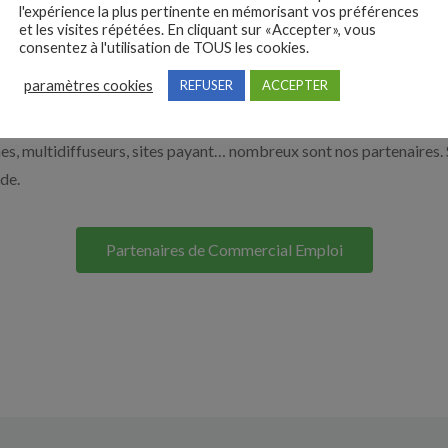
e de la relation commerciale par exemple un conseiller client, un
l'expérience la plus pertinente en mémorisant vos préférences
et les visites répétées. En cliquant sur «Accepter», vous
er à recruter en cliquant sur le bouton ci-dessous.
consentez à l'utilisation de TOUS les cookies.
paramètres cookies
REFUSER
ACCEPTER
Nos solutions entreprises
s, multidiffuseurs, sites payant… nombreux sont nos partenaires. 
ide.
Partenaires de Commercial Emploi