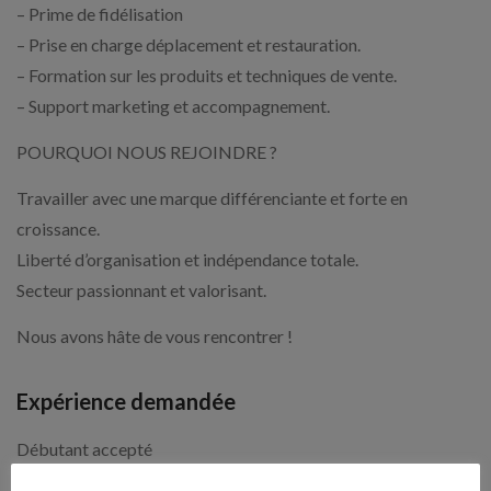
– Prime de fidélisation
– Prise en charge déplacement et restauration.
– Formation sur les produits et techniques de vente.
– Support marketing et accompagnement.
POURQUOI NOUS REJOINDRE ?
Travailler avec une marque différenciante et forte en
croissance.
Liberté d’organisation et indépendance totale.
Secteur passionnant et valorisant.
Nous avons hâte de vous rencontrer !
Expérience demandée
Débutant accepté