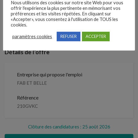
Nous utilisons des cookies sur notre site Web pour vous
offrir l'expérience la plus pertinente en mémorisant vos
2 mois
Il y a
préférences et les visites répétées. En cliquant sur
«Accepter», vous consentez à l'utilisation de TOUS les
Clôture des candidatures : 25 août
cookies.
Je postule
2026
paramètres cookies
REFUSER
ACCEPTER
Détails de l’offre
Entreprise qui propose l'emploi
FAB ET BELLE
Référence
210GVKC
Clôture des candidatures : 25 août 2026