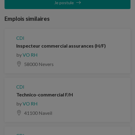
Je postule
Emplois similaires
CDI
Inspecteur commercial assurances (H/F)
by
VO RH
58000 Nevers
CDI
Technico-commercial F/H
by
VO RH
41100 Naveil