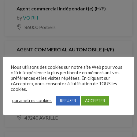
Agent commercial indépendant(e) (H/F)
by
VO RH
86000 Poitiers
AGENT COMMERCIAL AUTOMOBILE (H/F)
by
VO RH
Nous utilisons des cookies sur notre site Web pour vous
Indre-et-Loire
offrir l'expérience la plus pertinente en mémorisant vos
préférences et les visites répétées. En cliquant sur
«Accepter», vous consentez à l'utilisation de TOUS les
cookies.
CDI
Employé commercial rayon animalerie (H/F)
paramètres cookies
REFUSER
ACCEPTER
by
VO RH
49240 AVRILLE