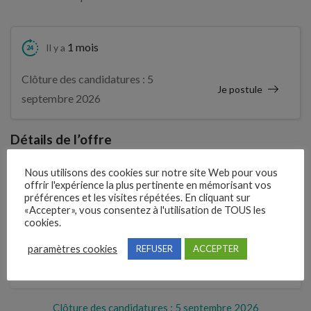
1 mois
Il y a
Clôture des candidatures : 5
Je postule
septembre 2026
Détails de l’offre
Nous utilisons des cookies sur notre site Web pour vous
offrir l'expérience la plus pertinente en mémorisant vos
Entreprise qui propose l'emploi
préférences et les visites répétées. En cliquant sur
BRETISOL
«Accepter», vous consentez à l'utilisation de TOUS les
cookies.
Référence
paramètres cookies
REFUSER
ACCEPTER
210WXSJ
Clôture des candidatures : 5 septembre 2026