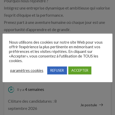
Pourquoi nous rejoindre ?
Intégrez une entreprise dynamique et ambitieuse qui valorise
l’esprit d’équipe et la performance.
Prenez part à une aventure humaine où chaque jour est une
opportunité d’apprendre et de grandir.
Postulez dès maintenant et devenez un acteur clé de notre
Nous utilisons des cookies sur notre site Web pour vous
réussite collective !
offrir l'expérience la plus pertinente en mémorisant vos
préférences et les visites répétées. En cliquant sur
«Accepter», vous consentez à l'utilisation de TOUS les
Expérience demandée
cookies.
3 Mois
paramètres cookies
REFUSER
ACCEPTER
4 semaines
Il y a
Clôture des candidatures : 8
Je postule
septembre 2026