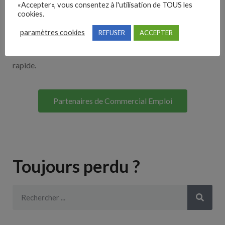
«Accepter», vous consentez à l'utilisation de TOUS les
Découvrez nos partenaires ! Moteurs de recherches,
cookies.
multidiffuseurs, sites payant… nombreux sont nos
paramètres cookies
REFUSER
ACCEPTER
partenaires. Si vous travaillez avec un ATS nous avons
souvent déjà un lien avec le vôtre pour une intégration
rapide.
Partenaires de Commercial Emploi
Toujours perdu ?