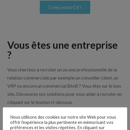
Créez votre CV !
Vous êtes une entreprise
?
Vous cherchez à recruter un ou une professionnelle de la
relation commerciale par exemple un conseiller client, un
VRP ou encore un commercial BtoB ? Vous êtes sur le bon
site. Découvrez nos solutions pour vous aider à recruter en
cliquant sur le bouton ci-dessous.
Nous utilisons des cookies sur notre site Web pour vous
Nos solutions entreprises
offrir l'expérience la plus pertinente en mémorisant vos
préférences et les visites répétées. En cliquant sur