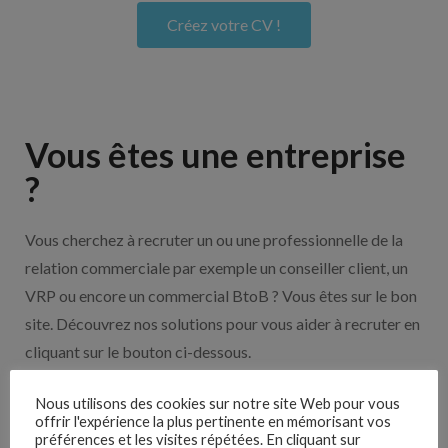
Créez votre CV !
Vous êtes une entreprise
?
Vous cherchez à recruter un ou une professionnelle de la
relation commerciale par exemple un conseiller client, un
VRP ou encore un commercial BtoB ? Vous êtes sur le bon
site. Découvrez nos solutions pour vous aider à recruter en
cliquant sur le bouton ci-dessous.
Nous utilisons des cookies sur notre site Web pour vous
Nos solutions entreprises
offrir l'expérience la plus pertinente en mémorisant vos
préférences et les visites répétées. En cliquant sur