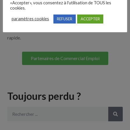
«Accepter», vous consentez à l'utilisation de TOUS les
Découvrez nos partenaires ! Moteurs de recherches,
cookies.
multidiffuseurs, sites payant… nombreux sont nos
paramètres cookies
REFUSER
ACCEPTER
partenaires. Si vous travaillez avec un ATS nous avons
souvent déjà un lien avec le vôtre pour une intégration
rapide.
Partenaires de Commercial Emploi
Toujours perdu ?