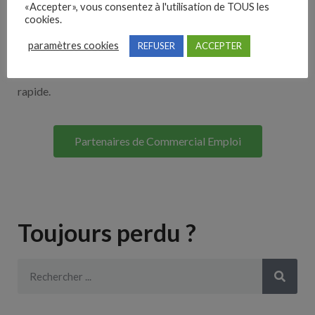
«Accepter», vous consentez à l'utilisation de TOUS les
Découvrez nos partenaires ! Moteurs de recherches,
cookies.
multidiffuseurs, sites payant… nombreux sont nos
paramètres cookies
REFUSER
ACCEPTER
partenaires. Si vous travaillez avec un ATS nous avons
souvent déjà un lien avec le vôtre pour une intégration
rapide.
Partenaires de Commercial Emploi
Toujours perdu ?