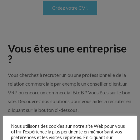
Créez votre CV !
Vous êtes une entreprise
?
Vous cherchez à recruter un ou une professionnelle de la
relation commerciale par exemple un conseiller client, un
VRP ou encore un commercial BtoB ? Vous êtes sur le bon
site. Découvrez nos solutions pour vous aider à recruter en
cliquant sur le bouton ci-dessous.
Nous utilisons des cookies sur notre site Web pour vous
Nos solutions entreprises
offrir l'expérience la plus pertinente en mémorisant vos
préférences et les visites répétées. En cliquant sur