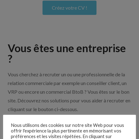
Créez votre CV !
Vous êtes une entreprise
?
Vous cherchez à recruter un ou une professionnelle de la
relation commerciale par exemple un conseiller client, un
VRP ou encore un commercial BtoB ? Vous êtes sur le bon
site. Découvrez nos solutions pour vous aider à recruter en
cliquant sur le bouton ci-dessous.
Nous utilisons des cookies sur notre site Web pour vous
Nos solutions entreprises
offrir l'expérience la plus pertinente en mémorisant vos
préférences et les visites répétées. En cliquant sur