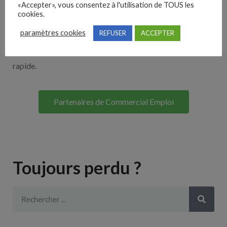
«Accepter», vous consentez à l'utilisation de TOUS les
Découvrez nos partenaires ! Moteurs de recherches,
cookies.
multidiffuseurs, sites payant… nombreux sont nos
paramètres cookies
REFUSER
ACCEPTER
partenaires. Si vous travaillez avec un ATS nous avons
souvent déjà un lien avec le vôtre pour une intégration
rapide.
Partenaires de Commercial Emploi
Toujours perdu ?