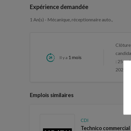
Expérience demandée
1 An(s) - Mécanique, réceptionnaire auto.,
Clôture
candida
1 mois
Il y a
: 25 aoû
2026
Emplois similaires
CDI
Technico commercial i