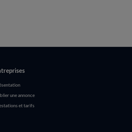
treprises
ésentation
blier une annonce
estations et tarifs