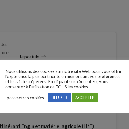
 des
tures
Je postule
t
Nous utilisons des cookies sur notre site Web pour vous offrir
l'expérience la plus pertinente en mémorisant vos préférences
et les visites répétées. En cliquant sur «Accepter», vous
consentez à l'utilisation de TOUS les cookies.
paramètres cookies
REFUSER
ACCEPTER
tinérant Engin et matériel agricole (H/F)