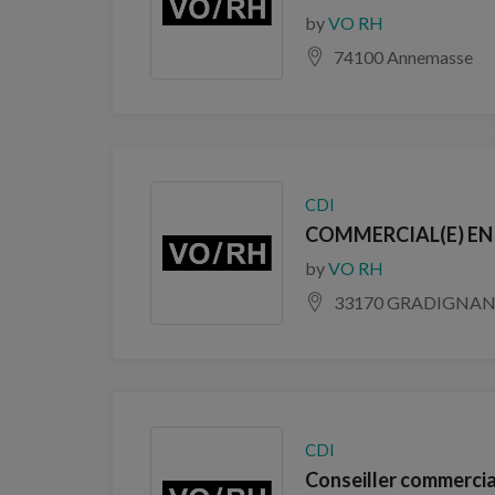
by
VO RH
74100 Annemasse
CDI
COMMERCIAL(E) EN 
by
VO RH
33170 GRADIGNA
CDI
Conseiller commercial