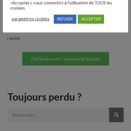
«Accepter», vous consentez à l'utilisation de TOUS les
Découvrez nos partenaires ! Moteurs de recherches,
cookies.
multidiffuseurs, sites payant… nombreux sont nos
paramètres cookies
REFUSER
ACCEPTER
partenaires. Si vous travaillez avec un ATS nous avons
souvent déjà un lien avec le vôtre pour une intégration
rapide.
Partenaires de Commercial Emploi
Toujours perdu ?