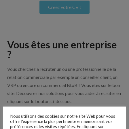
Créez votre CV !
Vous êtes une entreprise
?
Vous cherchez à recruter un ou une professionnelle de la
relation commerciale par exemple un conseiller client, un
VRP ou encore un commercial BtoB ? Vous êtes sur le bon
site. Découvrez nos solutions pour vous aider à recruter en
cliquant sur le bouton ci-dessous.
Nous utilisons des cookies sur notre site Web pour vous
Nos solutions entreprises
offrir l'expérience la plus pertinente en mémorisant vos
préférences et les visites répétées. En cliquant sur