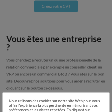
Créez votre CV !
Vous êtes une entreprise
?
Vous cherchez à recruter un ou une professionnelle de la
relation commerciale par exemple un conseiller client, un
VRP ou encore un commercial BtoB ? Vous êtes sur le bon
site. Découvrez nos solutions pour vous aider à recruter en
cliquant sur le bouton ci-dessous.
Nous utilisons des cookies sur notre site Web pour vous
Nos solutions entreprises
offrir l'expérience la plus pertinente en mémorisant vos
préférences et les visites répétées. En cliquant sur