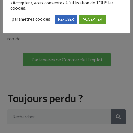
«Accepter», vous consentez à l'utilisation de TOUS les
Découvrez nos partenaires ! Moteurs de recherches,
cookies.
multidiffuseurs, sites payant… nombreux sont nos
paramètres cookies
REFUSER
ACCEPTER
partenaires. Si vous travaillez avec un ATS nous avons
souvent déjà un lien avec le vôtre pour une intégration
rapide.
Partenaires de Commercial Emploi
Toujours perdu ?