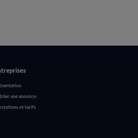
treprises
ésentation
blier une annonce
estations et tarifs