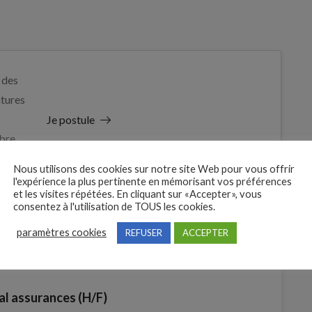
 des
tures
Je postule
bre
Nous utilisons des cookies sur notre site Web pour vous offrir
l'expérience la plus pertinente en mémorisant vos préférences
et les visites répétées. En cliquant sur «Accepter», vous
consentez à l'utilisation de TOUS les cookies.
paramètres cookies
REFUSER
ACCEPTER
l assurances (H/F)