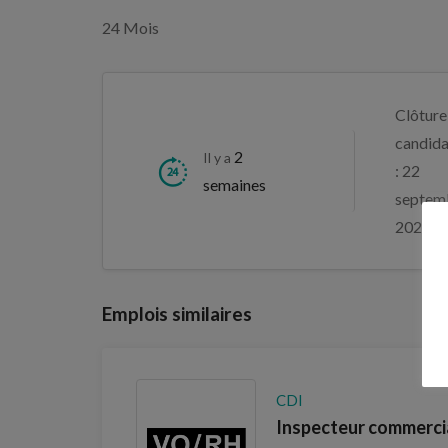
24 Mois
Clôture
candida
2
Il y a
: 22
semaines
septem
2026
Emplois similaires
CDI
Inspecteur commercia