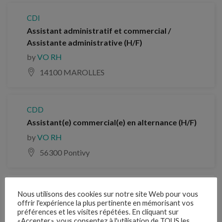
CDI
Assistant administratif et commercial /
Assistante administrative (H/F)
by
VO RH
14100 MAROLLES
CDD
Assistant(e) commercial(e) en alternance (H/F)
by
VO RH
56300 Pontivy
CDI
Nous utilisons des cookies sur notre site Web pour vous
TECHNICO COMMERCIAL H/F Sud – Est (H/F)
offrir l'expérience la plus pertinente en mémorisant vos
préférences et les visites répétées. En cliquant sur
by
VO RH
«Accepter», vous consentez à l'utilisation de TOUS les