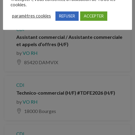
cookies.
Alpes Maritimes
paramètres cookies
REFUSER
ACCEPTER
CDI
Assistant commercial / Assistante commerciale
et appels d’offres (H/F)
by
VO RH
85420 DAMVIX
CDI
Technico-commercial (H/F) #TDFE2026 (H/F)
by
VO RH
18000 Bourges
CDI