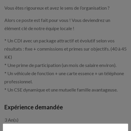
Vous êtes rigoureux et avez le sens de l’organisation ?
Alors ce poste est fait pour vous ! Vous deviendrez un
élément clé de notre équipe locale !
* Un CDI avec un package attractif et évolutif selon vos
résultats : fixe + commissions et primes sur objectifs. (40 à 45
K€)
* Une prime de participation (un mois de salaire environ).
* Un véhicule de fonction + une carte essence + un téléphone
professionnel.
* Un CSE dynamique et une mutuelle famille avantageuse.
Expérience demandée
3 An(s)