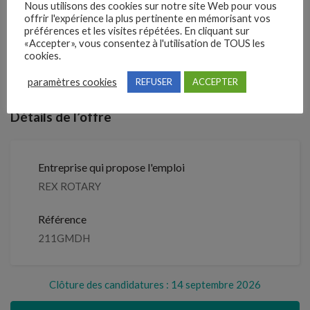
Nous utilisons des cookies sur notre site Web pour vous
offrir l'expérience la plus pertinente en mémorisant vos
3 semaines
Il y a
préférences et les visites répétées. En cliquant sur
«Accepter», vous consentez à l'utilisation de TOUS les
Clôture des candidatures : 14
cookies.
Je postule
septembre 2026
paramètres cookies
REFUSER
ACCEPTER
Détails de l’offre
Entreprise qui propose l'emploi
REX ROTARY
Référence
211GMDH
Clôture des candidatures : 14 septembre 2026