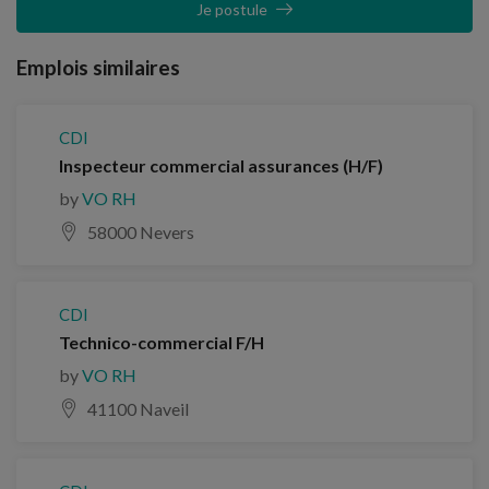
Je postule
Emplois similaires
CDI
Inspecteur commercial assurances (H/F)
by
VO RH
58000 Nevers
CDI
Technico-commercial F/H
by
VO RH
41100 Naveil