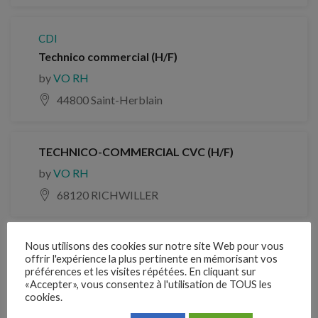
CDI
Technico commercial (H/F)
by
VO RH
44800 Saint-Herblain
TECHNICO-COMMERCIAL CVC (H/F)
by
VO RH
68120 RICHWILLER
Nous utilisons des cookies sur notre site Web pour vous
CDI
offrir l'expérience la plus pertinente en mémorisant vos
Technico-commercial Alarme Sécurite (H/F)
préférences et les visites répétées. En cliquant sur
«Accepter», vous consentez à l'utilisation de TOUS les
by
VO RH
cookies.
17139 DOMPIERRE SUR MER