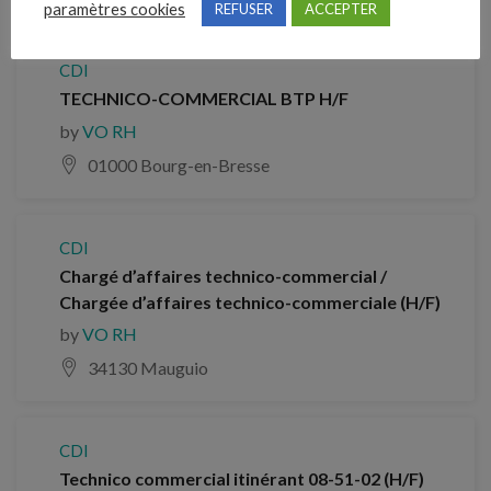
paramètres cookies
REFUSER
ACCEPTER
CDI
TECHNICO-COMMERCIAL BTP H/F
by
VO RH
01000 Bourg-en-Bresse
CDI
Chargé d’affaires technico-commercial /
Chargée d’affaires technico-commerciale (H/F)
by
VO RH
34130 Mauguio
CDI
Technico commercial itinérant 08-51-02 (H/F)