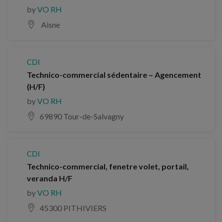
by
VO RH
Aisne
CDI
Technico-commercial sédentaire – Agencement
(H/F)
by
VO RH
69890 Tour-de-Salvagny
CDI
Technico-commercial, fenetre volet, portail,
veranda H/F
by
VO RH
45300 PITHIVIERS