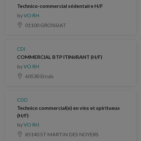
Technico-commercial sédentaire H/F
by
VO RH
01100 GROISSIAT
CDI
COMMERCIAL BTP ITINéRANT (H/F)
by
VO RH
60530 Ercuis
CDD
Technico commercial(e) en vins et spiritueux
(H/F)
by
VO RH
85140 ST MARTIN DES NOYERS