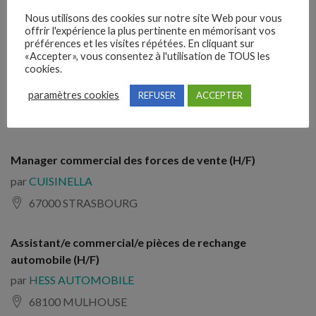
par
BRUNEAU HUGO
Nous utilisons des cookies sur notre site Web pour vous
offrir l'expérience la plus pertinente en mémorisant vos
Indre-et-Loire
préférences et les visites répétées. En cliquant sur
«Accepter», vous consentez à l'utilisation de TOUS les
cookies.
Employé commercial rayon animalerie (H/F)
paramètres cookies
REFUSER
ACCEPTER
par
AUCHAN AVRILLE
49240 AVRILLE
Manager commercial des forces de vente (H/F)
par
CUISINELLA
67000 STRASBOURG
Assistant/e commercial/e pièces de rechange
automobile (H/F)
par
HESS AUTOMOBILE
68100 MULHOUSE