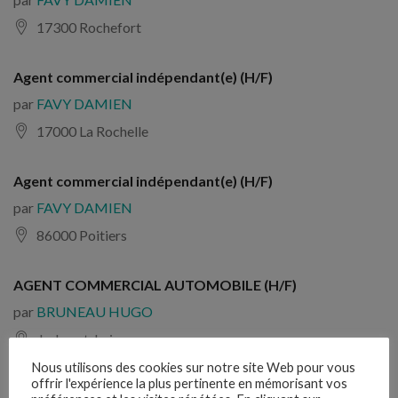
17300 Rochefort
Agent commercial indépendant(e) (H/F)
par
FAVY DAMIEN
17000 La Rochelle
Agent commercial indépendant(e) (H/F)
par
FAVY DAMIEN
86000 Poitiers
AGENT COMMERCIAL AUTOMOBILE (H/F)
par
BRUNEAU HUGO
Indre-et-Loire
Nous utilisons des cookies sur notre site Web pour vous
offrir l'expérience la plus pertinente en mémorisant vos
Employé commercial rayon animalerie (H/F)