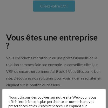
Créez votre CV !
Vous êtes une entreprise
?
Vous cherchez à recruter un ou une professionnelle de la
relation commerciale par exemple un conseiller client, un
VRP ou encore un commercial BtoB ? Vous êtes sur le bon
site. Découvrez nos solutions pour vous aider à recruter en
cliquant sur le bouton ci-dessous.
Nous utilisons des cookies sur notre site Web pour vous
Nos solutions entreprises
offrir l'expérience la plus pertinente en mémorisant vos
préférences et les visites répétées. En cliquant sur