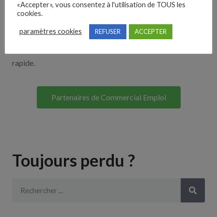
«Accepter», vous consentez à l'utilisation de TOUS les
Découvrez nos partenaires ! Moteurs de recherches,
cookies.
multidiffuseurs, sites payant… nombreux sont nos
paramètres cookies
REFUSER
ACCEPTER
partenaires. Si vous travaillez avec un ATS nous avons
souvent déjà un lien avec le vôtre pour une intégration
rapide.
Partenaires de Commercial Emploi
Toujours perdu ?