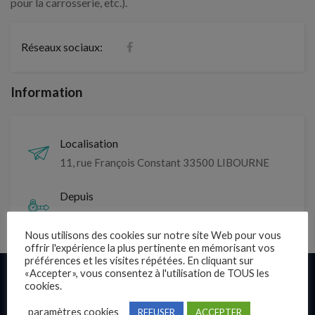
pour la carrosserie, etc.).
Réseaux sociaux:
Information
Localisation
11, rue François Constant 33500 LIBOURNE
Depuis
2012
Nous utilisons des cookies sur notre site Web pour vous
offrir l'expérience la plus pertinente en mémorisant vos
préférences et les visites répétées. En cliquant sur
Liens rapides
«Accepter», vous consentez à l'utilisation de TOUS les
cookies.
Présentation
paramètres cookies
REFUSER
ACCEPTER