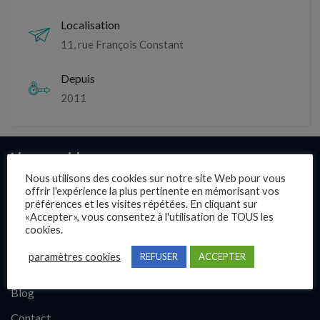
Localisation
11, rue François Constant
Depuis
2011
Liens rapides
Nous utilisons des cookies sur notre site Web pour vous
offrir l'expérience la plus pertinente en mémorisant vos
Présentation
préférences et les visites répétées. En cliquant sur
Publier une annonce
«Accepter», vous consentez à l'utilisation de TOUS les
cookies.
Offres d’emploi
paramètres cookies
REFUSER
ACCEPTER
Questions fréquentes
Blog
Contact