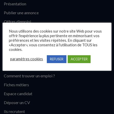
Présentation
Publier une annonce
Offres d’emploi
Questions fréquentes
Nous utilisons des cookies sur notre site Web pour vous
offrir l'expérience la plus pertinente en mémorisant vos
Blog
préférences et les visites répétées. En cliquant sur
«Accepter», vous consentez à l'utilisation de TOUS les
Contact
cookies.
paramètres cookies
REFUSER
ACCEPTER
Candidats
Comment trouver un emploi ?
Fiches métiers
Espace candidat
Déposer un CV
Ils recrutent