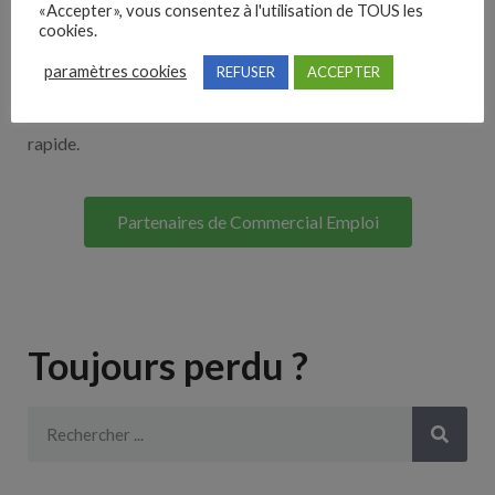
«Accepter», vous consentez à l'utilisation de TOUS les
Découvrez nos partenaires ! Moteurs de recherches,
cookies.
multidiffuseurs, sites payant… nombreux sont nos
paramètres cookies
REFUSER
ACCEPTER
partenaires. Si vous travaillez avec un ATS nous avons
souvent déjà un lien avec le vôtre pour une intégration
rapide.
Partenaires de Commercial Emploi
Toujours perdu ?