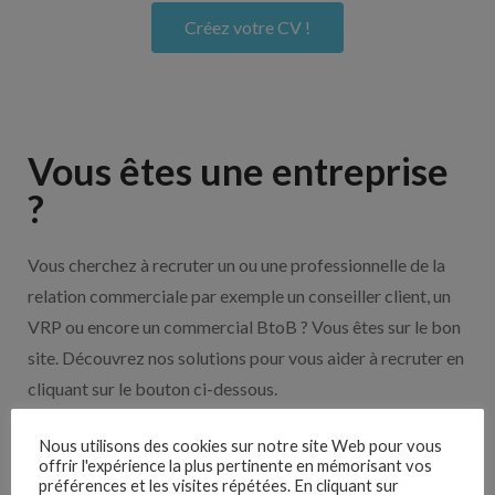
Créez votre CV !
Vous êtes une entreprise
?
Vous cherchez à recruter un ou une professionnelle de la
relation commerciale par exemple un conseiller client, un
VRP ou encore un commercial BtoB ? Vous êtes sur le bon
site. Découvrez nos solutions pour vous aider à recruter en
cliquant sur le bouton ci-dessous.
Nous utilisons des cookies sur notre site Web pour vous
Nos solutions entreprises
offrir l'expérience la plus pertinente en mémorisant vos
préférences et les visites répétées. En cliquant sur