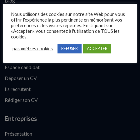
Blog
Contact
Nous utilisons des cookies sur notre site Web pour vous
offrir l'expérience la plus pertinente en mémorisant vos
préférences et les visites répétées. En cliquant sur
Candidats
«Accepter», vous consentez à l'utilisation de TOUS les
cookies.
Comment trouver un emploi ?
paramètres cookies
REFUSER
ACCEPTER
Fiches métiers
Espace candidat
Déposer un CV
Ils recrutent
Rédiger son CV
Entreprises
Présentation