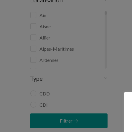
Localisation
Ain
Aisne
Allier
Alpes-Maritimes
Ardennes
Ariège
Type
Aube
Aude
CDD
Aveyron
CDI
Bas-Rhin
Filtrer
Bouches-du-Rhône