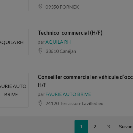
09350 FORNEX
Technico-commercial (H/F)
par
AQUILA RH
AQUILA RH
33610 Canéjan
Conseiller commercial en véhicule d’occ
H/F
AURIE AUTO
par
FAURIE AUTO BRIVE
BRIVE
24120 Terrasson-Lavilledieu
1
2
3
Suivan