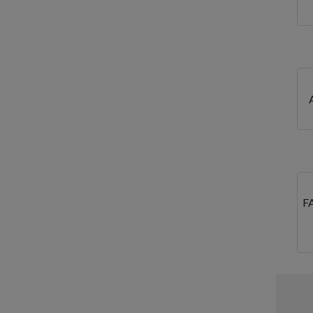
Seine-Saint-Denis
Somme
Tarn
Val-d'Oise
Val-de-Marne
Var
Vaucluse
Vendée
F
Vienne
Vosges
Yvelines