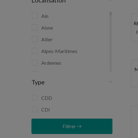
Localisation
Ain
R
Aisne
Allier
Alpes-Maritimes
Ardennes
M
Ariège
Type
Aube
Aude
CDD
Aveyron
CDI
Bas-Rhin
Filtrer
Bouches-du-Rhône