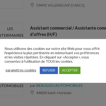
59491 VILLENEUVE D ASCQ
Assistant commercial / Assistante comm
LES
d’offres (H/F)
NTERIMAIRES
par
LES INTERIMAIRES PROFESSIONNELS T
ROFESSIONNELS
TERTIAIR
Nous utilisons des cookies sur notre site Web pour vous offrir
74150 Marigny-Saint-Marcel
l'expérience la plus pertinente en mémorisant vos préférences
et les visites répétées. En cliquant sur «Accepter», vous
consentez à l'utilisation de TOUS les cookies.
paramètres cookies
REFUSER
ACCEPTER
Conseiller commercial véhicules d’occa
Rover (H/F)
BEAULIEU
par
BEAULIEU AUTOMOBILES
UTOMOBILES
44800 Saint-Herblain