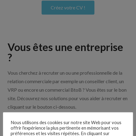
Créez votre CV !
Vous êtes une entreprise
?
Vous cherchez à recruter un ou une professionnelle de la
relation commerciale par exemple un conseiller client, un
VRP ou encore un commercial BtoB ? Vous êtes sur le bon
site. Découvrez nos solutions pour vous aider à recruter en
cliquant sur le bouton ci-dessous.
Nous utilisons des cookies sur notre site Web pour vous
Nos solutions entreprises
offrir l'expérience la plus pertinente en mémorisant vos
préférences et les visites répétées. En cliquant sur