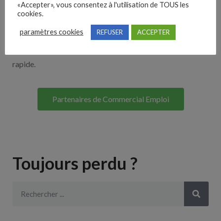
«Accepter», vous consentez à l'utilisation de TOUS les
Découvrez nos partenaires ! Moteurs de recherches,
cookies.
multidiffuseurs, sites payant… nombreux sont nos
paramètres cookies
REFUSER
ACCEPTER
partenaires. Si vous travaillez avec un ATS nous avons
souvent déjà un lien avec le vôtre pour une intégration
rapide.
Partenaires de Commercial Emploi
Toujours perdu ?