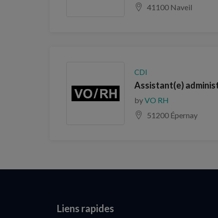
41100 Naveil
CDI
Assistant(e) administ
by
VO RH
51200 Épernay
Liens rapides