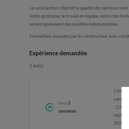
La satisfaction client et la qualité des services sont 
Votre goût pour le travail en équipe, votre réactivi
seront également des qualités indispensables.
Formations assurées par le constructeur avec certifi
Expérience demandée
2 An(s)
Clôture
candida
3
Il y a
: 13
semaines
septem
2026