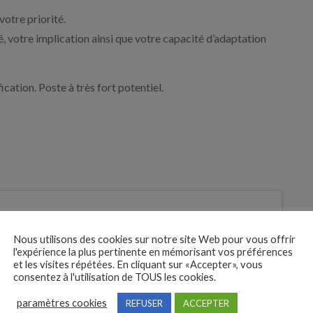
votre priorité.
té, votre implication ainsi que votre capacité d’adaptation
cation. Poste à très fort potentiel.
 des
tures
Nous utilisons des cookies sur notre site Web pour vous offrir
l'expérience la plus pertinente en mémorisant vos préférences
Je postule
et les visites répétées. En cliquant sur «Accepter», vous
consentez à l'utilisation de TOUS les cookies.
bre
paramètres cookies
REFUSER
ACCEPTER