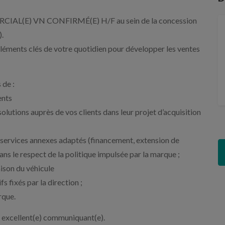
IAL(E) VN CONFIRMÉ(E) H/F au sein de la concession
.
 éléments clés de votre quotidien pour développer les ventes
 de :
ents
olutions auprès de vos clients dans leur projet d’acquisition
t services annexes adaptés (financement, extension de
dans le respect de la politique impulsée par la marque ;
raison du véhicule
fs fixés par la direction ;
rque.
(e) excellent(e) communiquant(e).