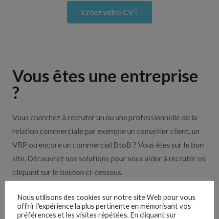
Créez votre CV !
Vous êtes une entreprise
?
Vous cherchez à recruter un ou une professionnelle de la
relation commerciale par exemple un conseiller client, un
VRP ou encore un commercial BtoB ? Vous êtes sur le bon
site. Découvrez nos solutions pour vous aider à recruter en
cliquant sur le bouton ci-dessous.
Nous utilisons des cookies sur notre site Web pour vous
Nos solutions entreprises
offrir l'expérience la plus pertinente en mémorisant vos
préférences et les visites répétées. En cliquant sur