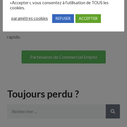
«Accepter», vous consentez à l'utilisation de TOUS les
Découvrez nos partenaires ! Moteurs de recherches,
cookies.
multidiffuseurs, sites payant… nombreux sont nos
paramètres cookies
REFUSER
ACCEPTER
partenaires. Si vous travaillez avec un ATS nous avons
souvent déjà un lien avec le vôtre pour une intégration
rapide.
Partenaires de Commercial Emploi
Toujours perdu ?