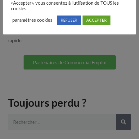
«Accepter», vous consentez à l'utilisation de TOUS les
Découvrez nos partenaires ! Moteurs de recherches,
cookies.
multidiffuseurs, sites payant… nombreux sont nos
paramètres cookies
REFUSER
ACCEPTER
partenaires. Si vous travaillez avec un ATS nous avons
souvent déjà un lien avec le vôtre pour une intégration
rapide.
Partenaires de Commercial Emploi
Toujours perdu ?