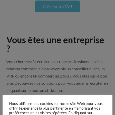
Créez votre CV !
Vous êtes une entreprise
?
Vous cherchez à recruter un ou une professionnelle de la
relation commerciale par exemple un conseiller client, un
VRP ou encore un commercial BtoB ? Vous êtes sur le bon
site. Découvrez nos solutions pour vous aider à recruter en
cliquant sur le bouton ci-dessous.
Nous utilisons des cookies sur notre site Web pour vous
Nos solutions entreprises
offrir l'expérience la plus pertinente en mémorisant vos
préférences et les visites répétées. En cliquant sur