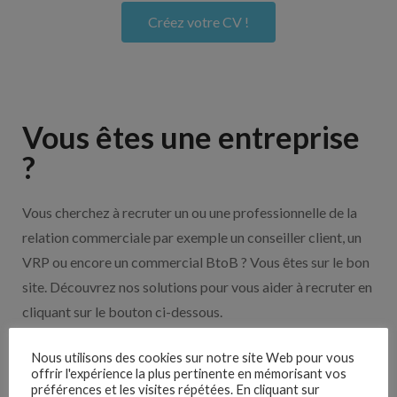
Créez votre CV !
Vous êtes une entreprise
?
Vous cherchez à recruter un ou une professionnelle de la
relation commerciale par exemple un conseiller client, un
VRP ou encore un commercial BtoB ? Vous êtes sur le bon
site. Découvrez nos solutions pour vous aider à recruter en
cliquant sur le bouton ci-dessous.
Nous utilisons des cookies sur notre site Web pour vous
Nos solutions entreprises
offrir l'expérience la plus pertinente en mémorisant vos
préférences et les visites répétées. En cliquant sur