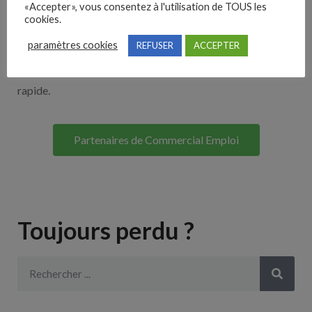
«Accepter», vous consentez à l'utilisation de TOUS les
Découvrez nos partenaires ! Moteurs de recherches,
cookies.
multidiffuseurs, sites payant… nombreux sont nos
paramètres cookies
REFUSER
ACCEPTER
partenaires. Si vous travaillez avec un ATS nous avons
souvent déjà un lien avec le vôtre pour une intégration
rapide.
Partenaires de Commercial Emploi
Toujours perdu ?