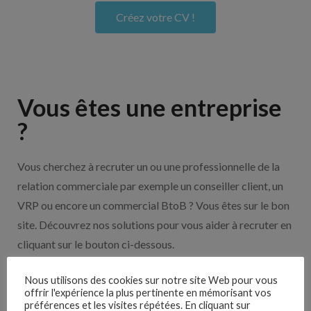
Créez votre CV !
Vous êtes une entreprise
?
Vous cherchez à recruter un ou une professionnelle de la
relation commerciale par exemple un conseiller client, un
VRP ou encore un commercial BtoB ? Vous êtes sur le bon
site. Découvrez nos solutions pour vous aider à recruter en
cliquant sur le bouton ci-dessous.
Nous utilisons des cookies sur notre site Web pour vous
Nos solutions entreprises
offrir l'expérience la plus pertinente en mémorisant vos
préférences et les visites répétées. En cliquant sur