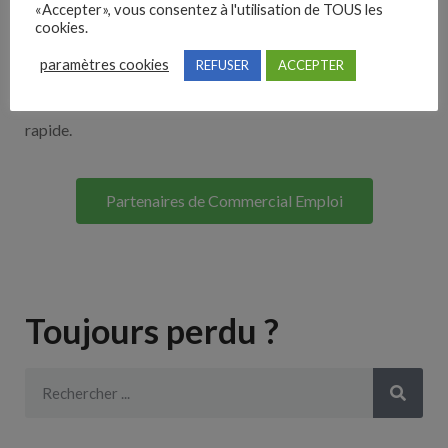
«Accepter», vous consentez à l'utilisation de TOUS les
Découvrez nos partenaires ! Moteurs de recherches,
cookies.
multidiffuseurs, sites payant… nombreux sont nos
paramètres cookies
REFUSER
ACCEPTER
partenaires. Si vous travaillez avec un ATS nous avons
souvent déjà un lien avec le vôtre pour une intégration
rapide.
Partenaires de Commercial Emploi
Toujours perdu ?