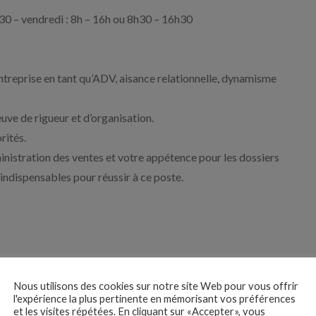
7h30 – vendredi : 8h – 16h ou 8h30 – 16h30
treprise en tant qu’ADV, aisance relationnelle, dynamisme
euve de rigueur et d’organisation.
rités.
inistration des ventes et votre appétence pour les dossiers
indispensables pour réussir à ce poste.
Nous utilisons des cookies sur notre site Web pour vous offrir
l'expérience la plus pertinente en mémorisant vos préférences
 des
et les visites répétées. En cliquant sur «Accepter», vous