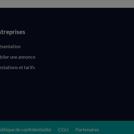
treprises
ésentation
blier une annonce
estations et tarifs
litique de confidentialité
CGU
Partenaires