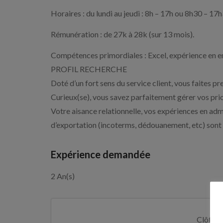
Horaires : du lundi au jeudi : 8h – 17h ou 8h30 – 1
Rémunération : de 27k à 28k (sur 13 mois).
Compétences primordiales : Excel, expérience en en
PROFIL RECHERCHE
Doté d’un fort sens du service client, vous faites pr
Curieux(se), vous savez parfaitement gérer vos prio
Votre aisance relationnelle, vos expériences en adm
d’exportation (incoterms, dédouanement, etc) sont 
Expérience demandée
2 An(s)
Clôture