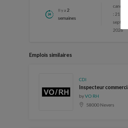
candida
2
Il y a
: 21
semaines
septem
2026
Emplois similaires
CDI
Inspecteur commercia
by
VO RH
58000 Nevers