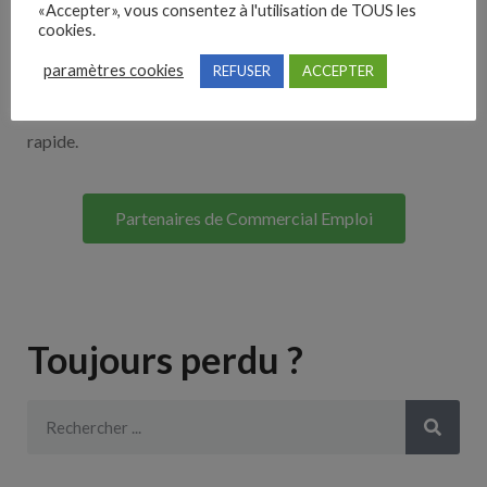
«Accepter», vous consentez à l'utilisation de TOUS les
Découvrez nos partenaires ! Moteurs de recherches,
cookies.
multidiffuseurs, sites payant… nombreux sont nos
paramètres cookies
REFUSER
ACCEPTER
partenaires. Si vous travaillez avec un ATS nous avons
souvent déjà un lien avec le vôtre pour une intégration
rapide.
Partenaires de Commercial Emploi
Toujours perdu ?