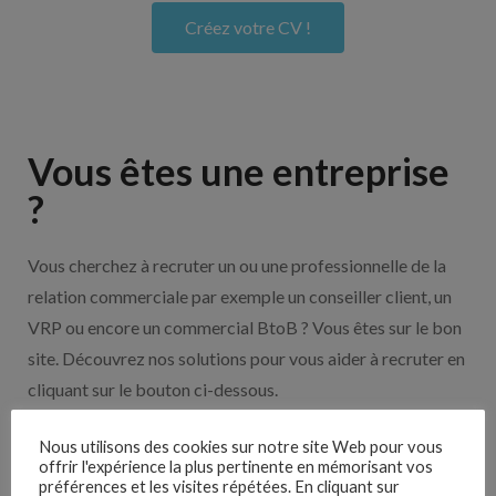
Créez votre CV !
Vous êtes une entreprise
?
Vous cherchez à recruter un ou une professionnelle de la
relation commerciale par exemple un conseiller client, un
VRP ou encore un commercial BtoB ? Vous êtes sur le bon
site. Découvrez nos solutions pour vous aider à recruter en
cliquant sur le bouton ci-dessous.
Nous utilisons des cookies sur notre site Web pour vous
Nos solutions entreprises
offrir l'expérience la plus pertinente en mémorisant vos
préférences et les visites répétées. En cliquant sur