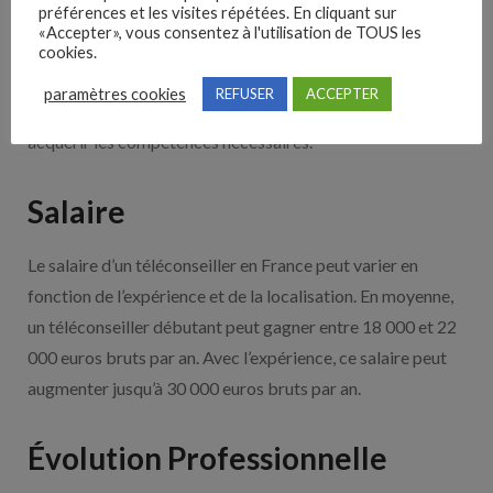
spécialité Prospection Clientèle et Valorisation de
préférences et les visites répétées. En cliquant sur
«Accepter», vous consentez à l'utilisation de TOUS les
l’Offre Commerciale
cookies.
Il est également possible de suivre des formations en ligne
paramètres cookies
REFUSER
ACCEPTER
et des programmes de certification spécifiques pour
acquérir les compétences nécessaires.
Salaire
Le salaire d’un téléconseiller en France peut varier en
fonction de l’expérience et de la localisation. En moyenne,
un téléconseiller débutant peut gagner entre 18 000 et 22
000 euros bruts par an. Avec l’expérience, ce salaire peut
augmenter jusqu’à 30 000 euros bruts par an.
Évolution Professionnelle