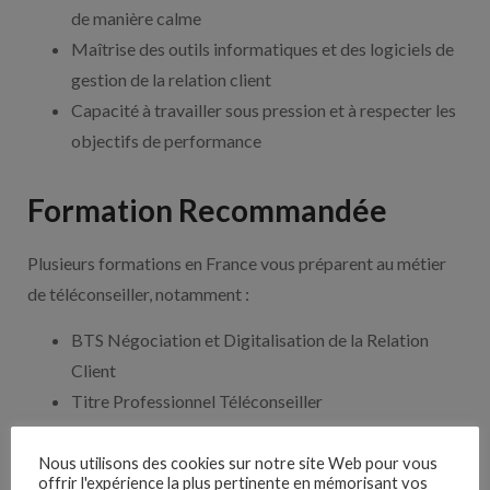
de manière calme
Maîtrise des outils informatiques et des logiciels de
gestion de la relation client
Capacité à travailler sous pression et à respecter les
objectifs de performance
Formation Recommandée
Plusieurs formations en France vous préparent au métier
de téléconseiller, notamment :
BTS Négociation et Digitalisation de la Relation
Client
Titre Professionnel Téléconseiller
CQP Opérateur de Relation Client à Distance
Bac Pro Métiers du Commerce et de la Vente,
Nous utilisons des cookies sur notre site Web pour vous
offrir l'expérience la plus pertinente en mémorisant vos