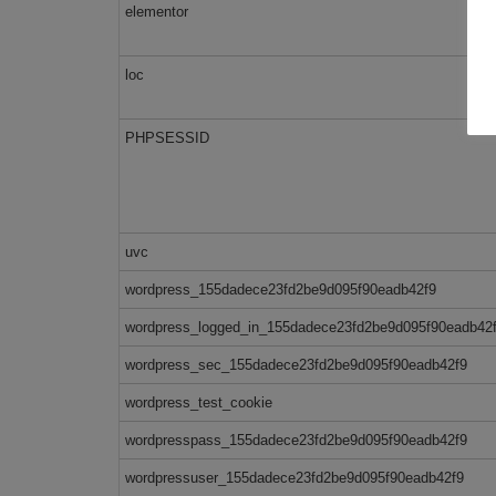
elementor
loc
PHPSESSID
uvc
wordpress_155dadece23fd2be9d095f90eadb42f9
wordpress_logged_in_155dadece23fd2be9d095f90eadb42
wordpress_sec_155dadece23fd2be9d095f90eadb42f9
wordpress_test_cookie
wordpresspass_155dadece23fd2be9d095f90eadb42f9
wordpressuser_155dadece23fd2be9d095f90eadb42f9