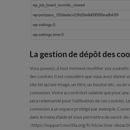
wp_job_board_recently_viewed
wp-postpass_155dadece23fd2be9d095f90eadb42f9
wp-settings-0
wp-settings-time-0
La gestion de dépôt des co
Vous pouvez, à tout moment modifier vos souhaits 
des cookies Il est considéré que vous avez donné vo
site tel qu’une image, un titre, un bouton etc. ou e
connexion. Votre accord n’est valable que pour une
sera redemandé pour l’utilisation de ces cookies. Le
connexion à un espace protégé par exemple. Comment
dans le menu d’aide et vous permettra de savoir de 
: https://support.mozilla.org/fr/kb/activer-desact