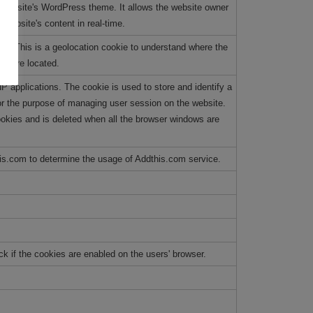
 website's WordPress theme. It allows the website owner
 website's content in real-time.
his. This is a geolocation cookie to understand where the
on are located.
P applications. The cookie is used to store and identify a
or the purpose of managing user session on the website.
okies and is deleted when all the browser windows are
his.com to determine the usage of Addthis.com service.
ck if the cookies are enabled on the users' browser.