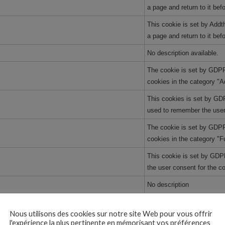
a page and return to it be
This cookie is set by Addt
a page and return to it be
No description available.
The cookie is set by GDPR
cookies in the category "A
This cookies is set by G
used to remember the user 
The cookie is set by GDPR
cookies in the category "F
This cookie is set by GDP
the user consent for the c
No description
This cookie is set by GDP
Nous utilisons des cookies sur notre site Web pour vous offrir
user consent for the cooki
l'expérience la plus pertinente en mémorisant vos préférences