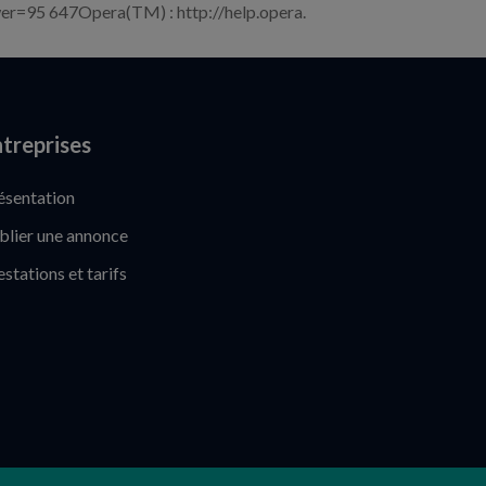
er=95 647Opera(TM) : http://help.opera.
treprises
ésentation
blier une annonce
estations et tarifs