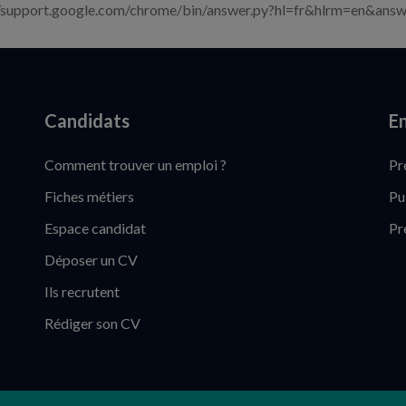
//support.google.com/chrome/bin/answer.py?hl=fr&hlrm=en&answ
Candidats
En
Comment trouver un emploi ?
Pr
Fiches métiers
Pu
Espace candidat
Pr
Déposer un CV
Ils recrutent
Rédiger son CV