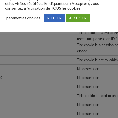
This cookie is used by the
et les visites répétées. En cliquant sur «Accepter», vous
consentez à l'utilisation de TOUS les cookies.
to implement or change the
paramètres cookies
This cookie is set by Addt
REFUSER
ACCEPTER
users sharing the informati
This cookie is native to PH
users' unique session ID f
The cookie is a session co
closed.
The cookie is set by addt
No description
f9
No description
No description
This cookie is used to che
No description
No description